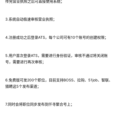
传完营业执照之后可直接使用系统；
3.
系统自动极速审核营业执照；
4.
ATS
10
注册成功之后登录
，每个公司可有
个账号的创建权限；
5.
ATS
用户首次登录
，需要进行身份验证，审核不通过将关闭账
号，需要进行再次审核；
6.
200
BOSS
51job
免费版可发
个职位，目前支持
、拉钩、
、智联、
5
猎聘这
个发布渠道；
7.
同时会将职位同步发布到仟寻聚合号上；